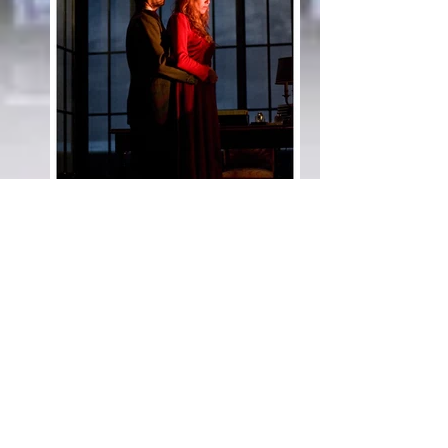
La Ratonera.
de Agatha Christie.
La ratonera tuvo su estreno mundial en
el Theatre Royal de
Nottingham
, el
6 de
octubre
de
1952
. Inicialmente fue
dirigida por Peter Cotes. Comenzó a