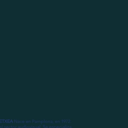
or
otros
bio
contacto
bio
ETXEA
Nace en Pamplona, en 1972.
l sector audiovisual. Se especializa