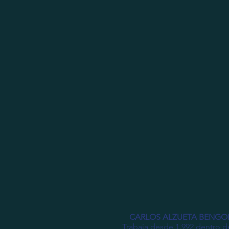
home
museográfica
escénica
interi
CARLOS ALZUETA BENGO
Trabaja desde 1.992 dentro de